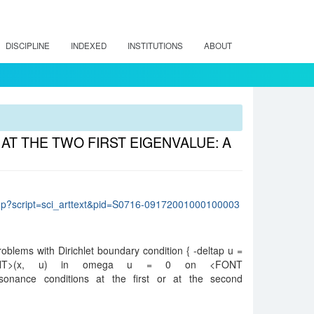
DISCIPLINE
INDEXED
INSTITUTIONS
ABOUT
T THE TWO FIRST EIGENVALUE: A
lo.php?script=sci_arttext&pid=S0716-09172001000100003
roblems with Dirichlet boundary condition { -deltap u =
FONT>(x, u) in omega u = 0 on <FONT
ance conditions at the first or at the second