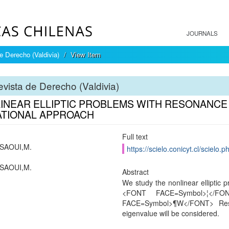
JOURNALS
e Derecho (Valdivia)
View Item
vista de Derecho (Valdivia)
INEAR ELLIPTIC PROBLEMS WITH RESONANCE A
ATIONAL APPROACH
Full text
SAOUI,M.
https://scielo.conicyt.cl/scie
SAOUI,M.
Abstract
We study the nonlinear elliptic p
<FONT FACE=Symbol>¦</
FACE=Symbol>¶W</FONT> Reson
eigenvalue will be considered.