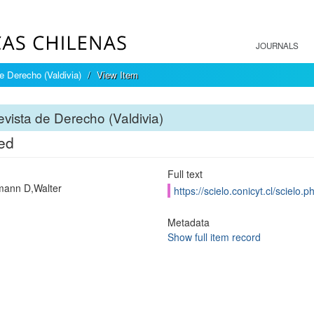
JOURNALS
e Derecho (Valdivia)
View Item
vista de Derecho (Valdivia)
led
Full text
mann D,Walter
https://scielo.conicyt.cl/scie
Metadata
Show full item record