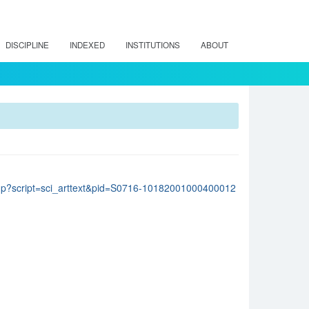
DISCIPLINE
INDEXED
INSTITUTIONS
ABOUT
lo.php?script=sci_arttext&pid=S0716-10182001000400012