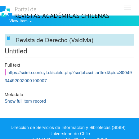
Toggl
navig
View Item
Revista de Derecho (Valdivia)
Untitled
Full text
https://scielo.conicyt.cl/scielo.php?script=sci_arttext&pid=S0049-
34492002000100007
Metadata
Show full item record
Dirección de Servicios de Información y Bibliotecas (SISIB) -
Universidad de Chile