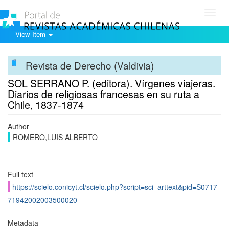
Toggl
navig
View Item
Revista de Derecho (Valdivia)
SOL SERRANO P. (editora). Vírgenes viajeras.
Diarios de religiosas francesas en su ruta a
Chile, 1837-1874
Author
ROMERO,LUIS ALBERTO
Full text
https://scielo.conicyt.cl/scielo.php?script=sci_arttext&pid=S0717-
71942002003500020
Metadata