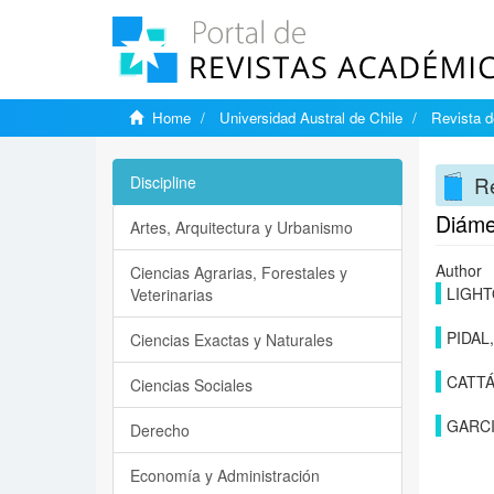
Home
Universidad Austral de Chile
Revista d
Re
Discipline
Diámet
Artes, Arquitectura y Urbanismo
Author
Ciencias Agrarias, Forestales y
LIGHT
Veterinarias
PIDAL,
Ciencias Exactas y Naturales
CATTÁ
Ciencias Sociales
GARCI
Derecho
Economía y Administración