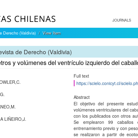
JOURNALS
e Derecho (Valdivia)
View Item
vista de Derecho (Valdivia)
ros y volúmenes del ventrículo izquierdo del cabal
Full text
OWLER,C.
https://scielo.conicyt.cl/scie
G.
Abstract
El objetivo del presente estu
NEO,M.
volúmenes ventriculares del cab
con los publicados con otros aut
A LIÑEIRO,J.
Se emplearon 99 caballos c
entrenamiento previo y con peso
se realizaron a partir de eco