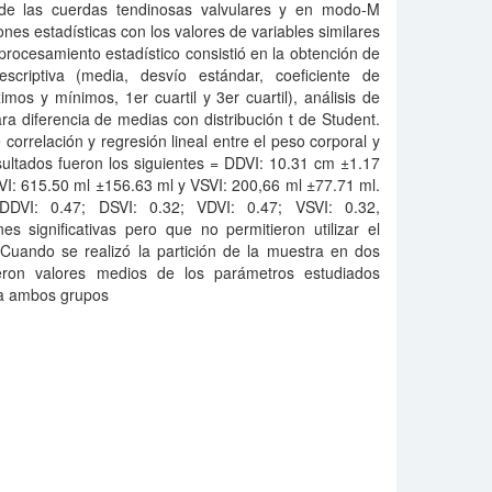
 de las cuerdas tendinosas valvulares y en modo-M
nes estadísticas con los valores de variables similares
 procesamiento estadístico consistió en la obtención de
scriptiva (media, desvío estándar, coeficiente de
mos y mínimos, 1er cuartil y 3er cuartil), análisis de
ra diferencia de medias con distribución t de Student.
correlación y regresión lineal entre el peso corporal y
sultados fueron los siguientes = DDVI: 10.31 cm ±1.17
I: 615.50 ml ±156.63 ml y VSVI: 200,66 ml ±77.71 ml.
DDVI: 0.47; DSVI: 0.32; VDVI: 0.47; VSVI: 0.32,
s significativas pero que no permitieron utilizar el
 Cuando se realizó la partición de la muestra en dos
ron valores medios de los parámetros estudiados
ara ambos grupos