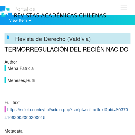
Toggl
navig
View Item
Revista de Derecho (Valdivia)
TERMORREGULACIÓN DEL RECIÉN NACIDO
Author
Mena,Patricia
Meneses,Ruth
Full text
https://scielo.conicyt.cl/scielo.php?script=sci_arttext&pid=S0370-
41062002000200015
Metadata