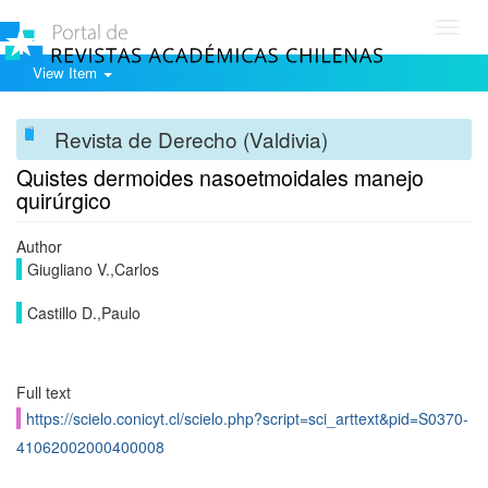
Toggl
navig
View Item
Revista de Derecho (Valdivia)
Quistes dermoides nasoetmoidales manejo
quirúrgico
Author
Giugliano V.,Carlos
Castillo D.,Paulo
Full text
https://scielo.conicyt.cl/scielo.php?script=sci_arttext&pid=S0370-
41062002000400008