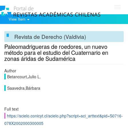
Toggl
navig
View Item
Revista de Derecho (Valdivia)
Paleomadrigueras de roedores, un nuevo
método para el estudio del Cuaternario en
zonas áridas de Sudamérica
Author
Betancourt,Julio L.
Saavedra,Bárbara
Full text
https://scielo.conicyt.cl/scielo.php?script=sci_arttext&pid=S0716-
078X2002000300005