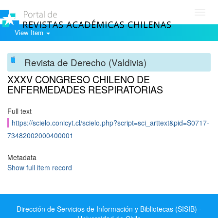
Toggl
navig
View Item
Revista de Derecho (Valdivia)
XXXV CONGRESO CHILENO DE
ENFERMEDADES RESPIRATORIAS
Full text
https://scielo.conicyt.cl/scielo.php?script=sci_arttext&pid=S0717-
73482002000400001
Metadata
Show full item record
Dirección de Servicios de Información y Bibliotecas (SISIB) -