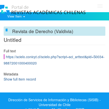
Toggl
navig
View Item
Revista de Derecho (Valdivia)
Untitled
Full text
https://scielo.conicyt.cl/scielo.php?script=sci_arttext&pid=S0034-
98872001000400020
Metadata
Show full item record
Dirección de Servicios de Información y Bibliotecas (SISIB) -
Universidad de Chile