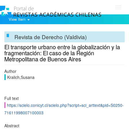
Toggl
navig
View Item
Revista de Derecho (Valdivia)
El transporte urbano entre la globalización y la
fragmentación: El caso de la Región
Metropolitana de Buenos Aires
Author
Kralich,Susana
Full text
https://scielo.conicyt.cl/scielo.php?script=sci_arttext&pid=S0250-
71611998007100003
Abstract