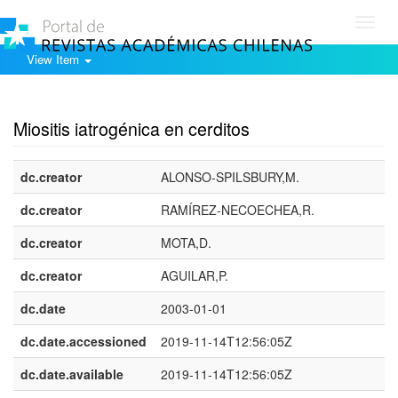
Toggl
navig
View Item
Show simple item record
Miositis iatrogénica en cerditos
dc.creator
ALONSO-SPILSBURY,M.
dc.creator
RAMÍREZ-NECOECHEA,R.
dc.creator
MOTA,D.
dc.creator
AGUILAR,P.
dc.date
2003-01-01
dc.date.accessioned
2019-11-14T12:56:05Z
dc.date.available
2019-11-14T12:56:05Z