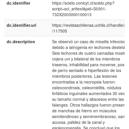
dc.identifier
https://scielo.conicyt.cl/scielo.php?
script=sci_arttext&pid=S0301-
732X2003000100013
dc.identifier.uri
https://revistaschilenas.uchile.cl/handle/2
/117505
dc.description
Se observó un caso de miositis infecciosa
debido a iatrogenia en lechones destetad
Seis lechones de cuatro camadas mostra
cojera uni y bilateral de los miembros
traseros, inhabilidad para moverse, posic
de perro sentado e hiperflexión de los
miembros posteriores. Las lesiones
encontradas a la necropsia fueron:
osteocondrosis, osteomielitis, nódulos
linfáticos inguinales aumentados 30 veces
su tamaño normal y abscesos entre las
falanges. Otros hallazgos fueron presenci
de manchas de hierro en músculos
semitendinoso y semimembranoso, sangr
acuosa, palidez de la canal y
esplenomegalia. Se concluyó que los