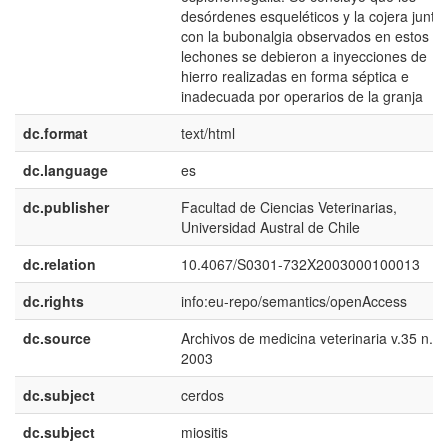
desórdenes esqueléticos y la cojera junto
con la bubonalgia observados en estos
lechones se debieron a inyecciones de
hierro realizadas en forma séptica e
inadecuada por operarios de la granja
dc.format
text/html
dc.language
es
dc.publisher
Facultad de Ciencias Veterinarias,
Universidad Austral de Chile
dc.relation
10.4067/S0301-732X2003000100013
dc.rights
info:eu-repo/semantics/openAccess
dc.source
Archivos de medicina veterinaria v.35 n.1
2003
dc.subject
cerdos
dc.subject
miositis