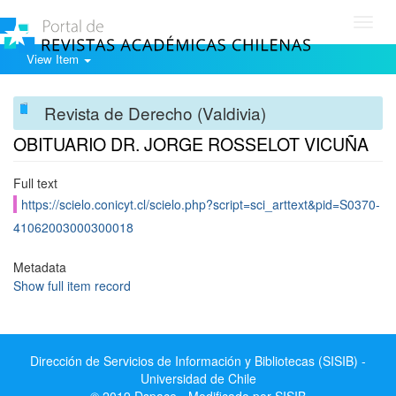
Toggl
navig
View Item
Revista de Derecho (Valdivia)
OBITUARIO DR. JORGE ROSSELOT VICUÑA
Full text
https://scielo.conicyt.cl/scielo.php?script=sci_arttext&pid=S0370-
41062003000300018
Metadata
Show full item record
Dirección de Servicios de Información y Bibliotecas (SISIB) -
Universidad de Chile