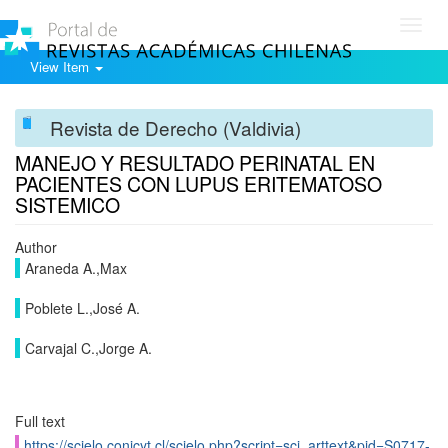
Toggl
navig
View Item
Revista de Derecho (Valdivia)
MANEJO Y RESULTADO PERINATAL EN
PACIENTES CON LUPUS ERITEMATOSO
SISTEMICO
Author
Araneda A.,Max
Poblete L.,José A.
Carvajal C.,Jorge A.
Full text
https://scielo.conicyt.cl/scielo.php?script=sci_arttext&pid=S0717-