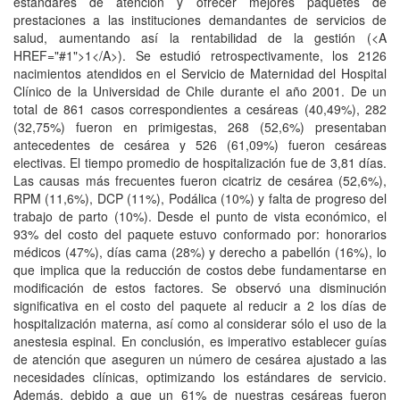
estándares de atención y ofrecer mejores paquetes de
prestaciones a las instituciones demandantes de servicios de
salud, aumentando así la rentabilidad de la gestión (<A
HREF="#1">1</A>). Se estudió retrospectivamente, los 2126
nacimientos atendidos en el Servicio de Maternidad del Hospital
Clínico de la Universidad de Chile durante el año 2001. De un
total de 861 casos correspondientes a cesáreas (40,49%), 282
(32,75%) fueron en primigestas, 268 (52,6%) presentaban
antecedentes de cesárea y 526 (61,09%) fueron cesáreas
electivas. El tiempo promedio de hospitalización fue de 3,81 días.
Las causas más frecuentes fueron cicatriz de cesárea (52,6%),
RPM (11,6%), DCP (11%), Podálica (10%) y falta de progreso del
trabajo de parto (10%). Desde el punto de vista económico, el
93% del costo del paquete estuvo conformado por: honorarios
médicos (47%), días cama (28%) y derecho a pabellón (16%), lo
que implica que la reducción de costos debe fundamentarse en
modificación de estos factores. Se observó una disminución
significativa en el costo del paquete al reducir a 2 los días de
hospitalización materna, así como al considerar sólo el uso de la
anestesia espinal. En conclusión, es imperativo establecer guías
de atención que aseguren un número de cesárea ajustado a las
necesidades clínicas, optimizando los estándares de servicio.
Además, debido a que un 61% de nuestras cesáreas fueron