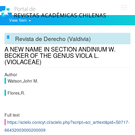
Toggl
navig
View Item
Revista de Derecho (Valdivia)
A NEW NAME IN SECTION ANDINIUM W.
BECKER OF THE GENUS VIOLA L.
(VIOLACEAE)
Author
Watson,John M.
Flores,R.
Full text
https://scielo.conicyt.cl/scielo.php?script=sci_arttext&pid=S0717-
66432003000200009