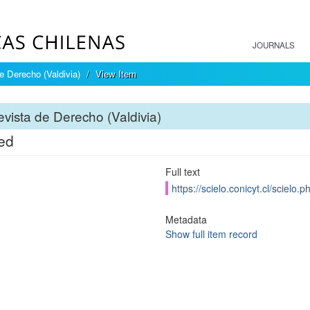
JOURNALS
e Derecho (Valdivia)
View Item
vista de Derecho (Valdivia)
led
Full text
https://scielo.conicyt.cl/scie
Metadata
Show full item record