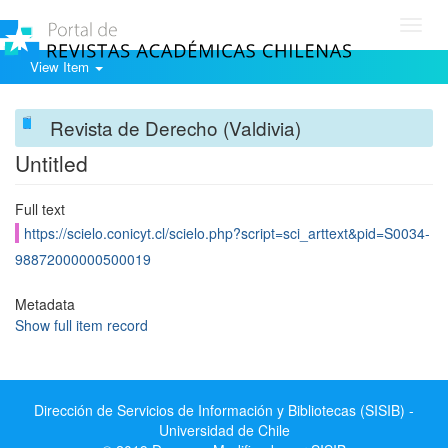
Toggl
navig
View Item
Revista de Derecho (Valdivia)
Untitled
Full text
https://scielo.conicyt.cl/scielo.php?script=sci_arttext&pid=S0034-
98872000000500019
Metadata
Show full item record
Dirección de Servicios de Información y Bibliotecas (SISIB) -
Universidad de Chile