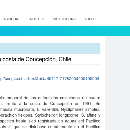
DISCIPLINE
INDEXED
INSTITUTIONS
ABOUT
la costa de Concepción, Chile
lo.php?script=sci_arttext&pid=S0717-71782004000100003
acio-temporal de los eufáusidos colectados en cuatro
ados frente a la costa de Concepción en 1991. Se
hausia mucronata, E. vallentini, Nyctiphanes simplex,
achion flexipes, Stylocheiron longicorne, S. affine y
species había sido registrada en aguas del Pacífico
 suhmii, que se distribuye comúnmente en el Pacífico