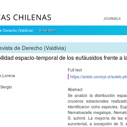
JOURNALS
e Derecho (Valdivia)
View Item
vista de Derecho (Valdivia)
ilidad espacio-temporal de los eufáusidos frente a 
Full text
e,Lorena
https://scielo.conicyt.cl/scie
Sergio
Abstract
Se analizó la distribución esp
cruceros estacionales realiz
identificaron ocho especies, Eup
Nematoscelis megalops, Nematobr
S. suhmii. La mayoría de las e
suroriental, a excepción de S.