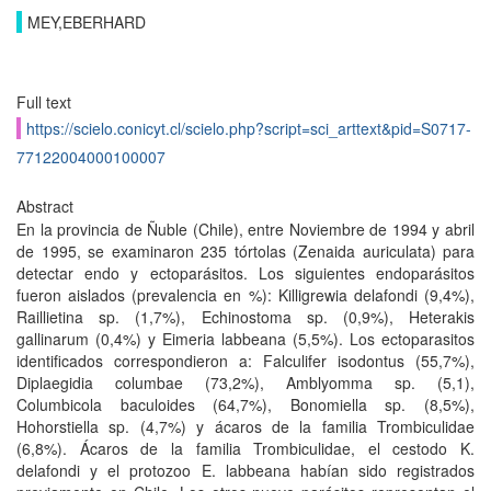
MEY,EBERHARD
Full text
https://scielo.conicyt.cl/scielo.php?script=sci_arttext&pid=S0717-
77122004000100007
Abstract
En la provincia de Ñuble (Chile), entre Noviembre de 1994 y abril
de 1995, se examinaron 235 tórtolas (Zenaida auriculata) para
detectar endo y ectoparásitos. Los siguientes endoparásitos
fueron aislados (prevalencia en %): Killigrewia delafondi (9,4%),
Raillietina sp. (1,7%), Echinostoma sp. (0,9%), Heterakis
gallinarum (0,4%) y Eimeria labbeana (5,5%). Los ectoparasitos
identificados correspondieron a: Falculifer isodontus (55,7%),
Diplaegidia columbae (73,2%), Amblyomma sp. (5,1),
Columbicola baculoides (64,7%), Bonomiella sp. (8,5%),
Hohorstiella sp. (4,7%) y ácaros de la familia Trombiculidae
(6,8%). Ácaros de la familia Trombiculidae, el cestodo K.
delafondi y el protozoo E. labbeana habían sido registrados