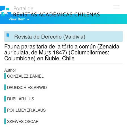
Toggl
navig
View Item
Revista de Derecho (Valdivia)
Fauna parasitaria de la tórtola común (Zenaida
auriculata, de Murs 1847) (Columbiformes:
Columbidae) en Ñuble, Chile
Author
GONZÁLEZ,DANIEL
DAUGSCHIES,ARWID
RUBILAR,LUIS
POHLMEYER,KLAUS
SKEWES,OSCAR