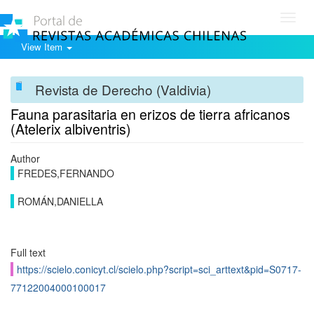
Toggl
navig
View Item
Revista de Derecho (Valdivia)
Fauna parasitaria en erizos de tierra africanos
(Atelerix albiventris)
Author
FREDES,FERNANDO
ROMÁN,DANIELLA
Full text
https://scielo.conicyt.cl/scielo.php?script=sci_arttext&pid=S0717-
77122004000100017