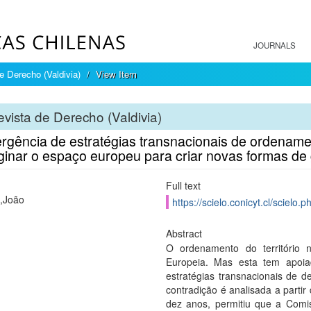
JOURNALS
e Derecho (Valdivia)
View Item
vista de Derecho (Valdivia)
rgência de estratégias transnacionais de ordenament
ginar o espaço europeu para criar novas formas de g
Full text
,João
https://scielo.conicyt.cl/scie
Abstract
O ordenamento do território 
Europeia. Mas esta tem apoiad
estratégias transnacionais de 
contradição é analisada a parti
dez anos, permitiu que a Comi