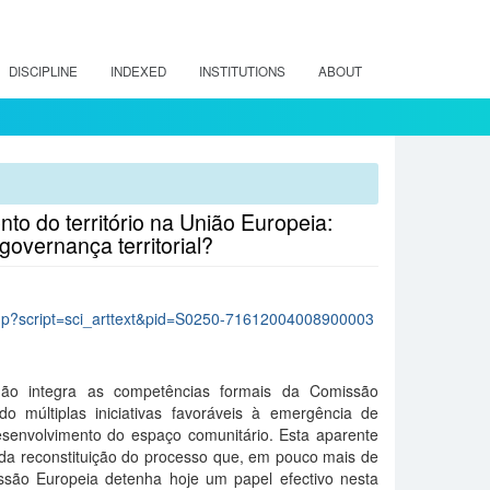
DISCIPLINE
INDEXED
INSTITUTIONS
ABOUT
o do território na União Europeia:
overnança territorial?
lo.php?script=sci_arttext&pid=S0250-71612004008900003
não integra as competências formais da Comissão
o múltiplas iniciativas favoráveis à emergência de
desenvolvimento do espaço comunitário. Esta aparente
r da reconstituição do processo que, em pouco mais de
ssão Europeia detenha hoje um papel efectivo nesta