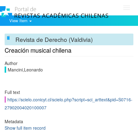
Toggl
navig
View Item
Revista de Derecho (Valdivia)
Creación musical chilena
Author
Mancini,Leonardo
Full text
https://scielo.conicyt.cl/scielo.php?script=sci_arttext&pid=S0716-
27902004020100007
Metadata
Show full item record