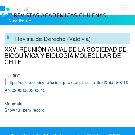
Toggl
navig
View Item
Revista de Derecho (Valdivia)
XXVI REUNIÓN ANUAL DE LA SOCIEDAD DE
BIOQUÍMICA Y BIOLOGÍA MOLECULAR DE
CHILE
Full text
https://scielo.conicyt.cl/scielo.php?script=sci_arttext&pid=S0716-
97602003000300015
Metadata
Show full item record