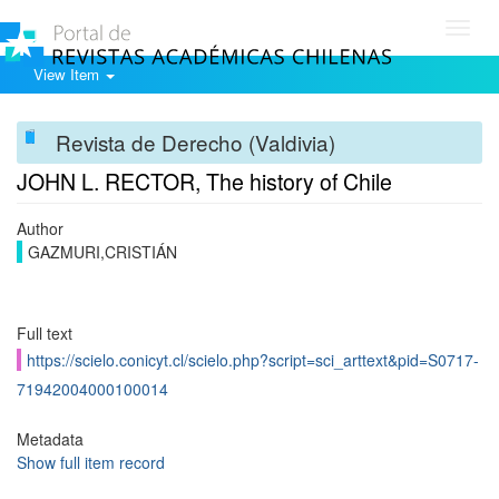
Toggl
navig
View Item
Revista de Derecho (Valdivia)
JOHN L. RECTOR, The history of Chile
Author
GAZMURI,CRISTIÁN
Full text
https://scielo.conicyt.cl/scielo.php?script=sci_arttext&pid=S0717-
71942004000100014
Metadata
Show full item record