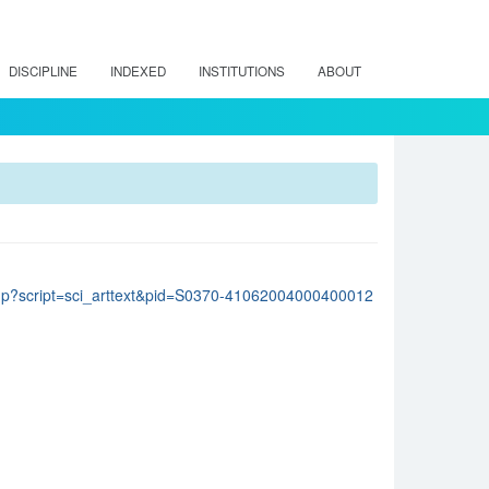
DISCIPLINE
INDEXED
INSTITUTIONS
ABOUT
lo.php?script=sci_arttext&pid=S0370-41062004000400012