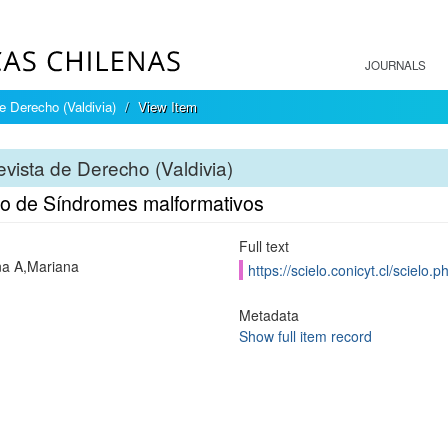
JOURNALS
e Derecho (Valdivia)
View Item
vista de Derecho (Valdivia)
o de Síndromes malformativos
Full text
a A,Mariana
https://scielo.conicyt.cl/scie
Metadata
Show full item record