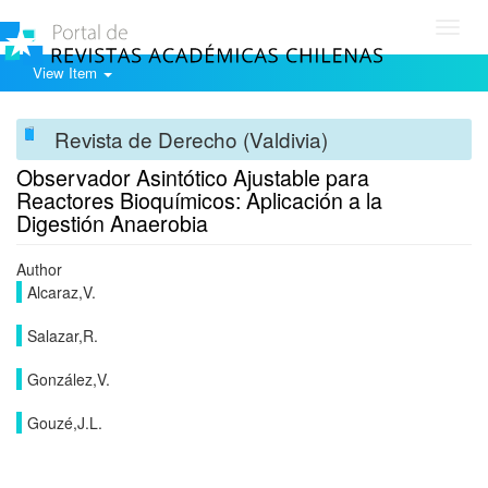
Toggl
navig
View Item
Revista de Derecho (Valdivia)
Observador Asintótico Ajustable para
Reactores Bioquímicos: Aplicación a la
Digestión Anaerobia
Author
Alcaraz,V.
Salazar,R.
González,V.
Gouzé,J.L.