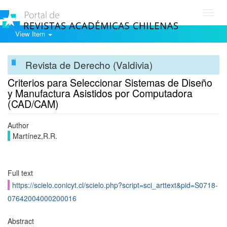
Toggl
navig
View Item
Revista de Derecho (Valdivia)
Criterios para Seleccionar Sistemas de Diseño
y Manufactura Asistidos por Computadora
(CAD/CAM)
Author
Martínez,R.R.
Full text
https://scielo.conicyt.cl/scielo.php?script=sci_arttext&pid=S0718-
07642004000200016
Abstract