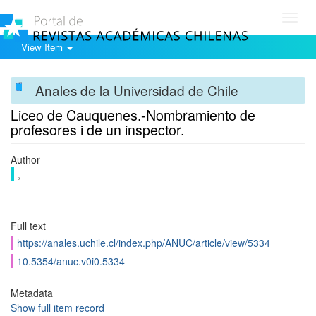
Toggl
navig
View Item
Anales de la Universidad de Chile
Liceo de Cauquenes.-Nombramiento de
profesores i de un inspector.
Author
,
Full text
https://anales.uchile.cl/index.php/ANUC/article/view/5334
10.5354/anuc.v0i0.5334
Metadata
Show full item record