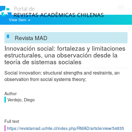
Toggl
navig
View Item
Revista MAD
Innovación social: fortalezas y limitaciones
estructurales, una observación desde la
teoría de sistemas sociales
Social innovation: structural strengths and restraints, an
observation from social systems theory;
Author
Verdejo, Diego
Full text
https://revistamad.uchile.cl/index.php/RMAD/article/view/54835