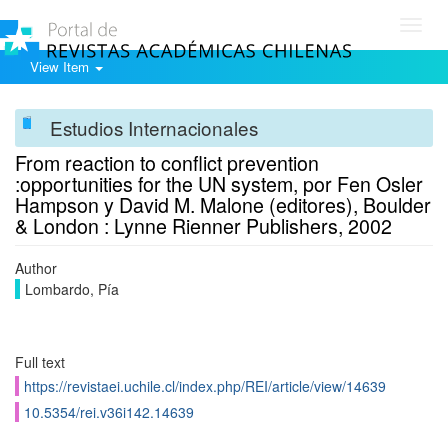
Toggl
navig
View Item
Estudios Internacionales
From reaction to conflict prevention
:opportunities for the UN system, por Fen Osler
Hampson y David M. Malone (editores), Boulder
& London : Lynne Rienner Publishers, 2002
Author
Lombardo, Pía
Full text
https://revistaei.uchile.cl/index.php/REI/article/view/14639
10.5354/rei.v36i142.14639