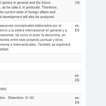
l sphere in general and the future
US
s he calls it, in particular. Therefore,
e current state of foreign affairs and
ical development will also be analyzed.
y esquemas conceptuales elaborados por el
es-
rno a la esfera internacional en general y a
ES
 naciones, tal como el autor la denomina, en
stentes entre este proyecto puntual y otros
teriores e internacionales. También se explorará
alidad.
es-
ES
20562
bre - Diciembre; 31-53
es-
ES