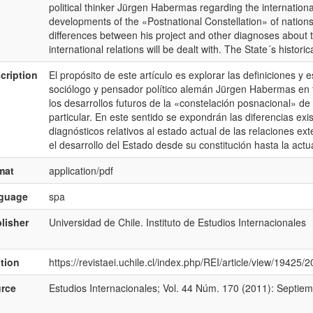
political thinker Jürgen Habermas regarding the internationa
developments of the «Postnational Constellation» of nations, a
differences between his project and other diagnoses about th
international relations will be dealt with. The State´s histor
cription
El propósito de este artículo es explorar las definiciones 
sociólogo y pensador político alemán Jürgen Habermas en to
los desarrollos futuros de la «constelación posnacional» de
particular. En este sentido se expondrán las diferencias exi
diagnósticos relativos al estado actual de las relaciones ex
el desarrollo del Estado desde su constitución hasta la actu
mat
application/pdf
nguage
spa
lisher
Universidad de Chile. Instituto de Estudios Internacionales
ation
https://revistaei.uchile.cl/index.php/REI/article/view/19425/
rce
Estudios Internacionales; Vol. 44 Núm. 170 (2011): Septiem