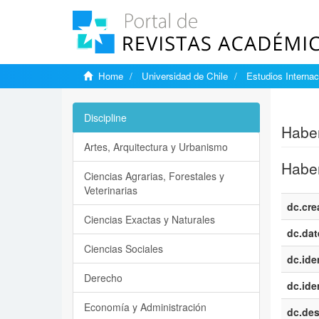
Home
Universidad de Chile
Estudios Internac
Show si
Discipline
Haber
Artes, Arquitectura y Urbanismo
Haber
Ciencias Agrarias, Forestales y
Veterinarias
dc.cre
Ciencias Exactas y Naturales
dc.dat
Ciencias Sociales
dc.iden
Derecho
dc.iden
Economía y Administración
dc.des