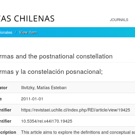
JOURNALS
ionales
View Item
mple item record
mas and the postnational constellation
mas y la constelación posnacional;
ator
Ilivitzky, Matías Esteban
e
2011-01-01
tifier
https://revistaei.uchile.cl/index.php/REI/article/view/19425
tifier
10.5354/rei.v44i170.19425
cription
This article aims to explore the definitions and conceptua