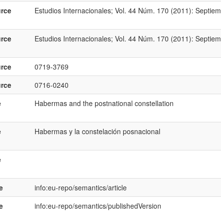
rce
Estudios Internacionales; Vol. 44 Núm. 170 (2011): Septiem
rce
Estudios Internacionales; Vol. 44 Núm. 170 (2011): Septiem
rce
0719-3769
rce
0716-0240
e
Habermas and the postnational constellation
e
Habermas y la constelación posnacional
e
e
info:eu-repo/semantics/article
e
info:eu-repo/semantics/publishedVersion