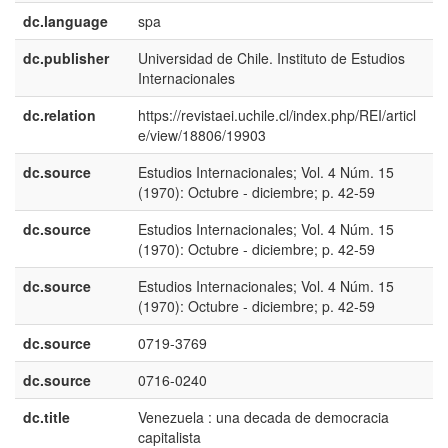
dc.language
spa
dc.publisher
Universidad de Chile. Instituto de Estudios
e
Internacionales
E
dc.relation
https://revistaei.uchile.cl/index.php/REI/articl
e/view/18806/19903
dc.source
Estudios Internacionales; Vol. 4 Núm. 15
e
(1970): Octubre - diciembre; p. 42-59
E
dc.source
Estudios Internacionales; Vol. 4 Núm. 15
e
(1970): Octubre - diciembre; p. 42-59
U
dc.source
Estudios Internacionales; Vol. 4 Núm. 15
p
(1970): Octubre - diciembre; p. 42-59
B
dc.source
0719-3769
dc.source
0716-0240
dc.title
Venezuela : una decada de democracia
e
capitalista
E