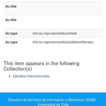
dc.title
e
U
dc.title
p
B
dc.type
info:eu-repo/semantics/article
dc.type
info:eu-repo/semantics/publishedVersion
This item appears in the following
Collection(s)
Estudios Internacionales
Show simple item record
Dirección de Servicios de Información y Bibliotecas (SISIB) -
Universidad de Chile