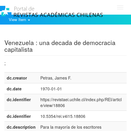
Toggl
navig
View Item
Show simple item record
Venezuela : una decada de democracia
capitalista
;
dc.creator
Petras, James F.
dc.date
1970-01-01
dc.identifier
https://revistaei.uchile.cl/index.php/REI/articl
e/view/18806
dc.identifier
10.5354/rei.v4i15.18806
dc.description
Para la mayoría de los escritores
e