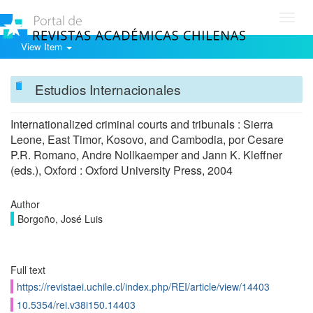
Toggl
navig
View Item
Estudios Internacionales
Internationalized criminal courts and tribunals : Sierra
Leone, East Timor, Kosovo, and Cambodia, por Cesare
P.R. Romano, Andre Nollkaemper and Jann K. Kleffner
(eds.), Oxford : Oxford University Press, 2004
Author
Borgoño, José Luis
Full text
https://revistaei.uchile.cl/index.php/REI/article/view/14403
10.5354/rei.v38i150.14403