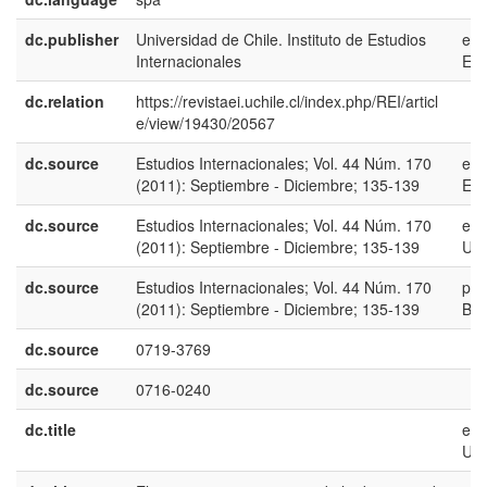
dc.publisher
Universidad de Chile. Instituto de Estudios
es-
Internacionales
ES
dc.relation
https://revistaei.uchile.cl/index.php/REI/articl
e/view/19430/20567
dc.source
Estudios Internacionales; Vol. 44 Núm. 170
es-
(2011): Septiembre - Diciembre; 135-139
ES
dc.source
Estudios Internacionales; Vol. 44 Núm. 170
en-
(2011): Septiembre - Diciembre; 135-139
US
dc.source
Estudios Internacionales; Vol. 44 Núm. 170
pt-
(2011): Septiembre - Diciembre; 135-139
BR
dc.source
0719-3769
dc.source
0716-0240
dc.title
en-
US