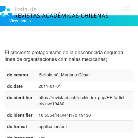
Toggl
navig
View Item
Show simple item record
El creciente protagonismo de la desconocida segunda
línea de organizaciones criminales mexicanas;
dc.creator
Bartolomé, Mariano César
dc.date
2011-01-01
dc.identifier
https://revistaei.uchile.cl/index.php/REI/articl
e/view/19430
dc.identifier
10.5354/rei.v44i170.19430
dc.format
application/pdf
dc.language
spa