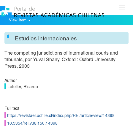
Toggl
navig
View Item
Estudios Internacionales
The competing jurisdictions of international courts and
tribunals, por Yuval Shany, Oxford : Oxford University
Press, 2003
Author
Letelier, Ricardo
Full text
https://revistaei.uchile.cl/index.php/REI/article/view/14398
10.5354/rei.v38i150.14398