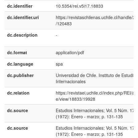
dc.identifier
10.5354/rei.v5i17.18833
dc.identifier.uri
https://revistaschilenas.uchile.cl/handle/2
/120483
dc.description
-
dc.format
application/pdf
dc.language
spa
dc.publisher
Universidad de Chile. Instituto de Estudios
Internacionales
dc.relation
https://revistaei.uchile.cl/index.php/REI/arti
e/view/18833/19928
dc.source
Estudios Internacionales; Vol. 5 Núm. 17
(1972): Enero - marzo; p. 131-135
dc.source
Estudios Internacionales; Vol. 5 Núm. 17
(1972): Enero - marzo; p. 131-135