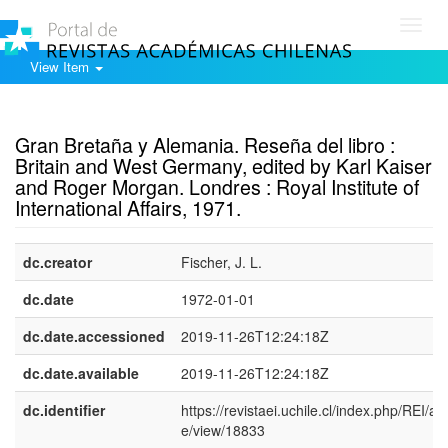
Toggl
navig
View Item
Show simple item record
Gran Bretaña y Alemania. Reseña del libro :
Britain and West Germany, edited by Karl Kaiser
and Roger Morgan. Londres : Royal Institute of
International Affairs, 1971.
dc.creator
Fischer, J. L.
dc.date
1972-01-01
dc.date.accessioned
2019-11-26T12:24:18Z
dc.date.available
2019-11-26T12:24:18Z
dc.identifier
https://revistaei.uchile.cl/index.php/REI/arti
e/view/18833