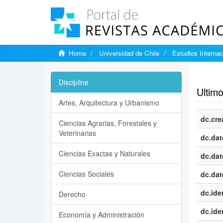
Home
Universidad de Chile
Estudios Internac
Show si
Discipline
Ultimo
Artes, Arquitectura y Urbanismo
dc.cre
Ciencias Agrarias, Forestales y
Veterinarias
dc.dat
Ciencias Exactas y Naturales
dc.dat
Ciencias Sociales
dc.dat
dc.iden
Derecho
dc.iden
Economía y Administración