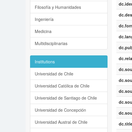
dc.iden
Filosofía y Humanidades
dc.des
Ingeniería
dc.for
Medicina
dc.la
Multidisciplinarias
dc.pub
dc.rel
Institutions
dc.sou
Universidad de Chile
dc.sou
Universidad Católica de Chile
dc.sou
Universidad de Santiago de Chile
dc.sou
Universidad de Concepción
dc.sou
Universidad Austral de Chile
dc.titl