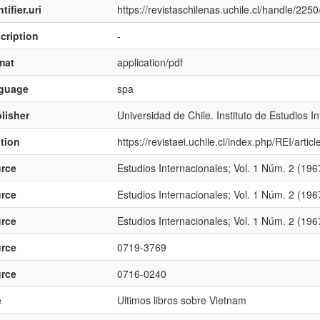
tifier.uri
https://revistaschilenas.uchile.cl/handle/225
cription
-
mat
application/pdf
nguage
spa
lisher
Universidad de Chile. Instituto de Estudios I
ation
https://revistaei.uchile.cl/index.php/REI/arti
rce
Estudios Internacionales; Vol. 1 Núm. 2 (1967
rce
Estudios Internacionales; Vol. 1 Núm. 2 (1967
rce
Estudios Internacionales; Vol. 1 Núm. 2 (1967
rce
0719-3769
rce
0716-0240
e
Ultimos libros sobre Vietnam