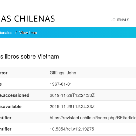
JOURNALS
ionales
View Item
mple item record
s libros sobre Vietnam
ator
Gittings, John
e
1967-01-01
e.accessioned
2019-11-26T12:24:33Z
e.available
2019-11-26T12:24:33Z
tifier
https://revistaei.uchile.cl/index.php/REI/artic
tifier
10.5354/rei.v1i2.19275