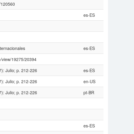
0/120560
es-ES
nternacionales
es-ES
cle/view/19275/20394
): Julio; p. 212-226
es-ES
): Julio; p. 212-226
en-US
): Julio; p. 212-226
pt-BR
es-ES