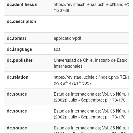
dc.identifier.uri
https://revistaschilenas.uchile.cl/handle/2
/120766
dc.description
-
dc.format
application/pdf
dc.language
spa
dc.publisher
Universidad de Chile. Instituto de Estudios
Internacionales
dc.relation
https://revistaei.uchile.cl/index.php/REI/arti
e/view/14721/15057
dc.source
Estudios Internacionales; Vol. 35 Núm. 13
(2002): Julio - Septiembre; p. 173-176
dc.source
Estudios Internacionales; Vol. 35 Núm. 13
(2002): Julio - Septiembre; p. 173-176
dc.source
Estudios Internacionales; Vol. 35 Núm. 13