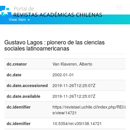
Toggl
navig
View Item
Show simple item record
Gustavo Lagos : pionero de las ciencias
sociales latinoamericanas
dc.creator
Van Klaveren, Alberto
dc.date
2002-01-01
dc.date.accessioned
2019-11-26T12:25:07Z
dc.date.available
2019-11-26T12:25:07Z
dc.identifier
https://revistaei.uchile.cl/index.php/REI/arti
e/view/14721
dc.identifier
10.5354/rei.v35i138.14721