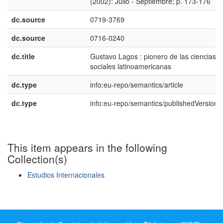
(2002): Julio - Septiembre; p. 173-176
dc.source
0719-3769
dc.source
0716-0240
dc.title
Gustavo Lagos : pionero de las ciencias
sociales latinoamericanas
dc.type
info:eu-repo/semantics/article
dc.type
info:eu-repo/semantics/publishedVersion
This item appears in the following
Collection(s)
Estudios Internacionales
Show simple item record