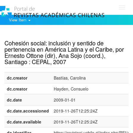
Toggl
navig
View Item
Show simple item record
Cohesión social: inclusión y sentido de
pertenencia en América Latina y el Caribe, por
Ernesto Ottone (dir), Ana Sojo (coord.),
Santiago : CEPAL, 2007
dc.creator
Bastías, Carolina
dc.creator
Hayden, Consuelo
dc.date
2009-01-01
dc.date.accessioned
2019-11-26T12:25:24Z
dc.date.available
2019-11-26T12:25:24Z
dc.identifier
https://revistaei.uchile.cl/index.php/REI/arti