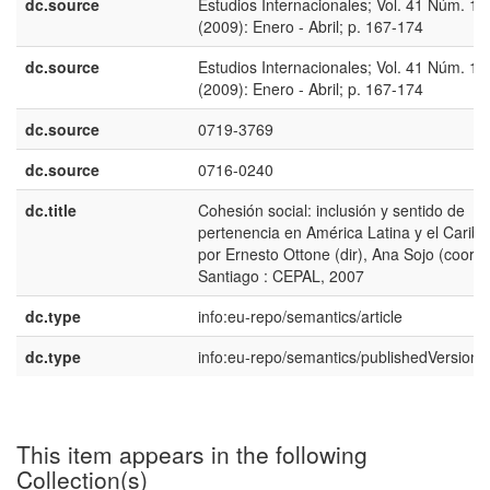
dc.source
Estudios Internacionales; Vol. 41 Núm. 16
(2009): Enero - Abril; p. 167-174
dc.source
Estudios Internacionales; Vol. 41 Núm. 16
(2009): Enero - Abril; p. 167-174
dc.source
0719-3769
dc.source
0716-0240
dc.title
Cohesión social: inclusión y sentido de
pertenencia en América Latina y el Caribe
por Ernesto Ottone (dir), Ana Sojo (coord.
Santiago : CEPAL, 2007
dc.type
info:eu-repo/semantics/article
dc.type
info:eu-repo/semantics/publishedVersion
This item appears in the following
Collection(s)