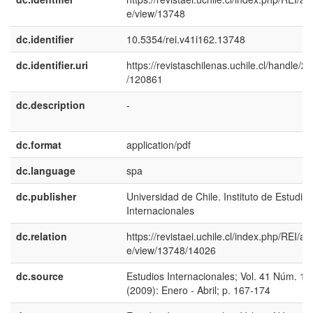
e/view/13748
dc.identifier
10.5354/rei.v41i162.13748
dc.identifier.uri
https://revistaschilenas.uchile.cl/handle/2
/120861
dc.description
-
dc.format
application/pdf
dc.language
spa
dc.publisher
Universidad de Chile. Instituto de Estudios
Internacionales
dc.relation
https://revistaei.uchile.cl/index.php/REI/arti
e/view/13748/14026
dc.source
Estudios Internacionales; Vol. 41 Núm. 16
(2009): Enero - Abril; p. 167-174