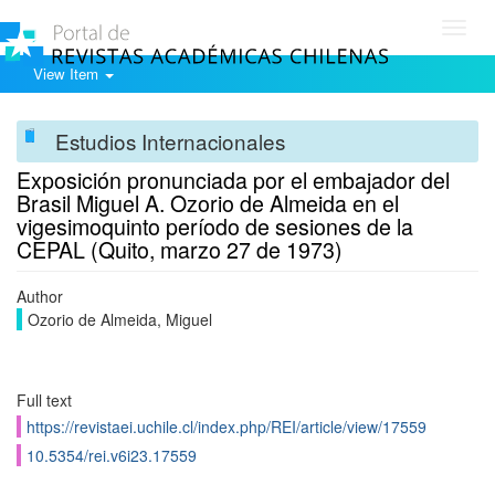
Toggl
navig
View Item
Estudios Internacionales
Exposición pronunciada por el embajador del
Brasil Miguel A. Ozorio de Almeida en el
vigesimoquinto período de sesiones de la
CEPAL (Quito, marzo 27 de 1973)
Author
Ozorio de Almeida, Miguel
Full text
https://revistaei.uchile.cl/index.php/REI/article/view/17559
10.5354/rei.v6i23.17559