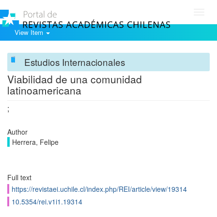
Toggl
navig
View Item
Estudios Internacionales
Viabilidad de una comunidad
latinoamericana
;
Author
Herrera, Felipe
Full text
https://revistaei.uchile.cl/index.php/REI/article/view/19314
10.5354/rei.v1i1.19314