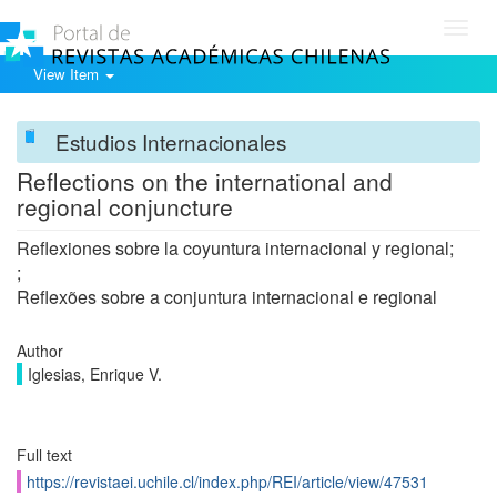
Toggl
navig
View Item
Estudios Internacionales
Reflections on the international and
regional conjuncture
Reflexiones sobre la coyuntura internacional y regional;
;
Reflexões sobre a conjuntura internacional e regional
Author
Iglesias, Enrique V.
Full text
https://revistaei.uchile.cl/index.php/REI/article/view/47531