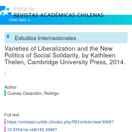
Toggl
navig
View Item
Estudios Internacionales
Varieties of Liberalization and the New
Politics of Social Solidarity, by Kathleen
Thelen, Cambridge University Press, 2014.
;
Author
Cuevas Ossandón, Rodrigo
Full text
https://revistaei.uchile.cl/index.php/REI/article/view/39887
10.5354/rei.v48i183.39887