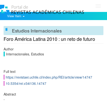
Toggl
navig
View Item
Estudios Internacionales
Foro América Latina 2010 : un reto de futuro
Author
Internacionales, Estudios
Full text
https://revistaei.uchile.cl/index.php/REI/article/view/14747
10.5354/rei.v34i136.14747
Abstract
-