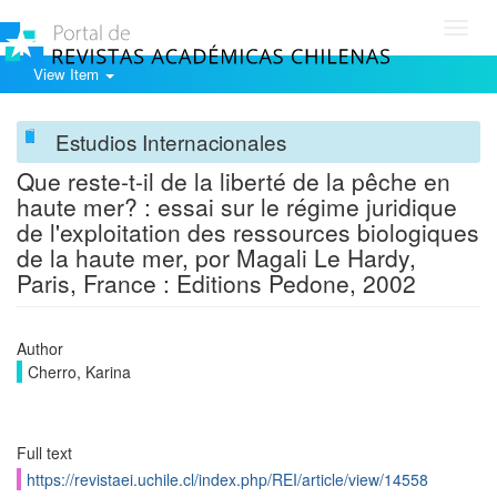
Toggl
navig
View Item
Estudios Internacionales
Que reste-t-il de la liberté de la pêche en
haute mer? : essai sur le régime juridique
de l'exploitation des ressources biologiques
de la haute mer, por Magali Le Hardy,
Paris, France : Editions Pedone, 2002
Author
Cherro, Karina
Full text
https://revistaei.uchile.cl/index.php/REI/article/view/14558