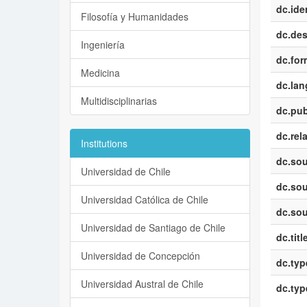
dc.iden
Filosofía y Humanidades
dc.des
Ingeniería
dc.for
Medicina
dc.la
Multidisciplinarias
dc.pub
dc.rel
Institutions
dc.sou
Universidad de Chile
dc.sou
Universidad Católica de Chile
dc.sou
Universidad de Santiago de Chile
dc.titl
Universidad de Concepción
dc.typ
Universidad Austral de Chile
dc.typ