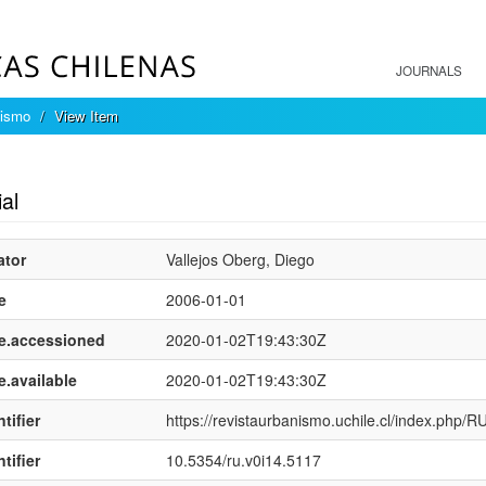
JOURNALS
nismo
View Item
mple item record
ial
ator
Vallejos Oberg, Diego
e
2006-01-01
e.accessioned
2020-01-02T19:43:30Z
e.available
2020-01-02T19:43:30Z
tifier
https://revistaurbanismo.uchile.cl/index.php/RU
tifier
10.5354/ru.v0i14.5117