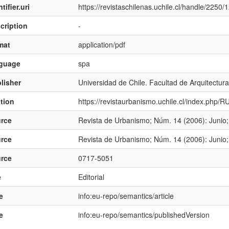
tifier.uri
https://revistaschilenas.uchile.cl/handle/2250
cription
-
mat
application/pdf
nguage
spa
lisher
Universidad de Chile. Facultad de Arquitectur
ation
https://revistaurbanismo.uchile.cl/index.php/R
rce
Revista de Urbanismo; Núm. 14 (2006): Junio;
rce
Revista de Urbanismo; Núm. 14 (2006): Junio;
rce
0717-5051
e
Editorial
e
info:eu-repo/semantics/article
e
info:eu-repo/semantics/publishedVersion