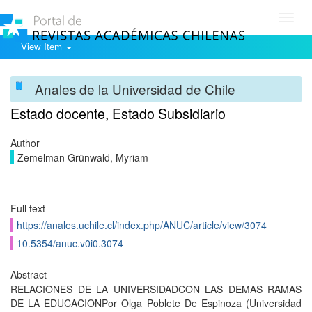
Toggl
navig
View Item
Anales de la Universidad de Chile
Estado docente, Estado Subsidiario
Author
Zemelman Grünwald, Myriam
Full text
https://anales.uchile.cl/index.php/ANUC/article/view/3074
10.5354/anuc.v0i0.3074
Abstract
RELACIONES DE LA UNIVERSIDADCON LAS DEMAS RAMAS
DE LA EDUCACIONPor Olga Poblete De Espinoza (Universidad