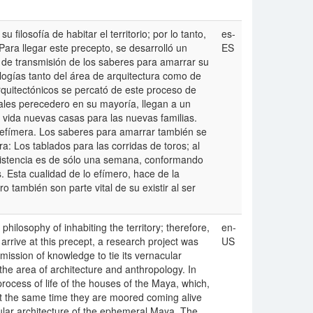
 filosofía de habitar el territorio; por lo tanto,
es-
ara llegar este precepto, se desarrolló un
ES
 de transmisión de los saberes para amarrar su
logías tanto del área de arquitectura como de
rquitectónicos se percató de este proceso de
iales perecedero en su mayoría, llegan a un
 vida nuevas casas para las nuevas familias.
s efímera. Los saberes para amarrar también se
a: Los tablados para las corridas de toros; al
 existencia es de sólo una semana, conformando
. Esta cualidad de lo efímero, hace de la
o también son parte vital de su existir al ser
 philosophy of inhabiting the territory; therefore,
en-
arrive at this precept, a research project was
US
ission of knowledge to tie its vernacular
he area of ​​architecture and anthropology. In
process of life of the houses of the Maya, which,
 at the same time they are moored coming alive
lar architecture of the ephemeral Maya. The