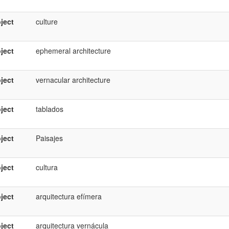
ject
culture
ject
ephemeral architecture
ject
vernacular architecture
ject
tablados
ject
Paisajes
ject
cultura
ject
arquitectura efímera
ject
arquitectura vernácula