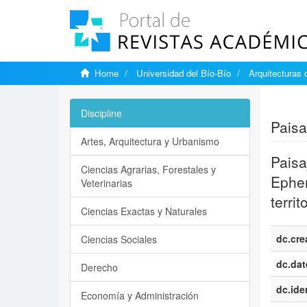
Home
Universidad del Bío-Bío
Arquitecturas 
Show si
Discipline
Paisa
Artes, Arquitectura y Urbanismo
Paisa
Ciencias Agrarias, Forestales y
Ephem
Veterinarias
territ
Ciencias Exactas y Naturales
dc.cre
Ciencias Sociales
dc.dat
Derecho
dc.iden
Economía y Administración