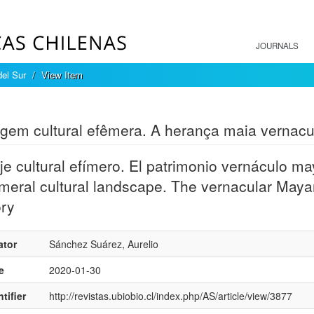
JOURNALS
del Sur
View Item
mple item record
gem cultural efêmera. A herança maia vernacul
je cultural efímero. El patrimonio vernáculo maya
eral cultural landscape. The vernacular Mayan h
ory
ator
Sánchez Suárez, Aurelio
e
2020-01-30
tifier
http://revistas.ubiobio.cl/index.php/AS/article/view/3877