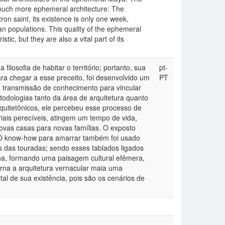
 much more ephemeral architecture: The
tron saint, its existence is only one week,
n populations. This quality of the ephemeral
ic, but they are also a vital part of its
ilosofia de habitar o território; portanto, sua
pt-
a chegar a esse preceito, foi desenvolvido um
PT
 transmissão de conhecimento para vincular
odologias tanto da área de arquitetura quanto
quitetônicos, ele percebeu esse processo de
iais perecíveis, atingem um tempo de vida,
vas casas para novas famílias. O exposto
. O know-how para amarrar também foi usado
os das touradas; sendo esses tablados ligados
na, formando uma paisagem cultural efêmera,
rna a arquitetura vernacular maia uma
al de sua existência, pois são os cenários de