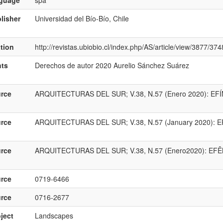
nguage
spa
lisher
Universidad del Bío-Bío, Chile
ation
http://revistas.ubiobio.cl/index.php/AS/article/view/3877/374
hts
Derechos de autor 2020 Aurelio Sánchez Suárez
rce
ARQUITECTURAS DEL SUR; V.38, N.57 (Enero 2020): EFÍ
rce
ARQUITECTURAS DEL SUR; V.38, N.57 (January 2020): E
rce
ARQUITECTURAS DEL SUR; V.38, N.57 (Enero2020): EFÊ
rce
0719-6466
rce
0716-2677
ject
Landscapes