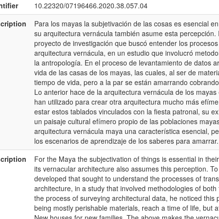
tifier
10.22320/07196466.2020.38.057.04
cription
Para los mayas la subjetivación de las cosas es esencial en su
su arquitectura vernácula también asume esta percepción. P
proyecto de investigación que buscó entender los procesos
arquitectura vernácula, en un estudio que involucró metodo
la antropología. En el proceso de levantamiento de datos a
vida de las casas de los mayas, las cuales, al ser de mater
tiempo de vida, pero a la par se están amarrando cobrando
Lo anterior hace de la arquitectura vernácula de los maya
han utilizado para crear otra arquitectura mucho más efímer
estar estos tablados vinculados con la fiesta patronal, su
un paisaje cultural efímero propio de las poblaciones mayas
arquitectura vernácula maya una característica esencial, per
los escenarios de aprendizaje de los saberes para amarrar.
cription
For the Maya the subjectivation of things is essential in their
its vernacular architecture also assumes this perception. To 
developed that sought to understand the processes of transm
architecture, in a study that involved methodologies of both t
the process of surveying architectural data, he noticed this 
being mostly perishable materials, reach a time of life, but
New houses for new families. The above makes the vernacu