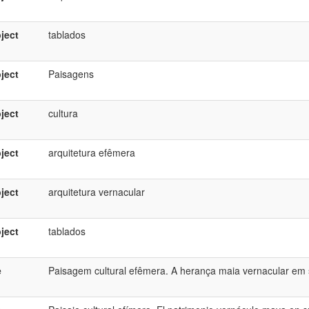
ject
tablados
ject
Paisagens
ject
cultura
ject
arquitetura efêmera
ject
arquitetura vernacular
ject
tablados
e
Paisagem cultural efêmera. A herança maia vernacular em s