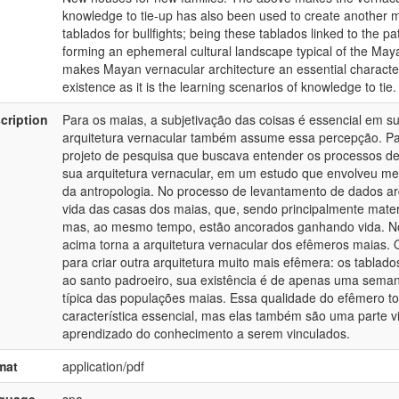
knowledge to tie-up has also been used to create another
tablados for bullfights; being these tablados linked to the pa
forming an ephemeral cultural landscape typical of the Maya
makes Mayan vernacular architecture an essential characterist
existence as it is the learning scenarios of knowledge to tie.
cription
Para os maias, a subjetivação das coisas é essencial em sua f
arquitetura vernacular também assume essa percepção. Par
projeto de pesquisa que buscava entender os processos de
sua arquitetura vernacular, em um estudo que envolveu met
da antropologia. No processo de levantamento de dados ar
vida das casas dos maias, que, sendo principalmente mater
mas, ao mesmo tempo, estão ancorados ganhando vida. No
acima torna a arquitetura vernacular dos efêmeros maias
para criar outra arquitetura muito mais efêmera: os tablad
ao santo padroeiro, sua existência é de apenas uma sema
típica das populações maias. Essa qualidade do efêmero to
característica essencial, mas elas também são uma parte vit
aprendizado do conhecimento a serem vinculados.
mat
application/pdf