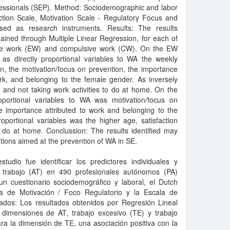
fessionals (SEP). Method: Sociodemographic and labor
ction Scale, Motivation Scale - Regulatory Focus and
used as research instruments. Results: The results
btained through Multiple Linear Regression, for each of
ive work (EW) and compulsive work (CW). On the EW
 as directly proportional variables to WA the weekly
n, the motivation/focus on prevention, the importance
ork, and belonging to the female gender. As inversely
e and not taking work activities to do at home. On the
oportional variables to WA was motivation/focus on
e importance attributed to work and belonging to the
oportional variables was the higher age, satisfaction
r do at home. Conclussion: The results identified may
tions aimed at the prevention of WA in SE.
studio fue identificar los predictores individuales y
l trabajo (AT) en 490 profesionales autónomos (PA)
un cuestionario sociodemográfico y laboral, el Dutch
la de Motivación / Foco Regulatorio y la Escala de
tados: Los resultados obtenidos por Regresión Lineal
 dimensiones de AT, trabajo excesivo (TE) y trabajo
ara la dimensión de TE, una asociación positiva con la