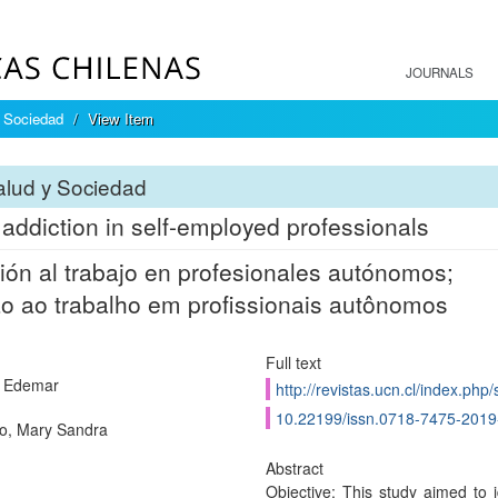
JOURNALS
 Sociedad
View Item
alud y Sociedad
addiction in self-employed professionals
ión al trabajo en profesionales autónomos;
o ao trabalho em profissionais autônomos
Full text
, Edemar
http://revistas.ucn.cl/index.php
10.22199/issn.0718-7475-2019
to, Mary Sandra
Abstract
Objective: This study aimed to i