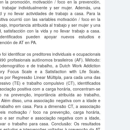
en la promoción, motivación / foco en la prevención,
o, trabajar individualmente y ser mujer. Además, una
d y no llevar actividades de trabajo a casa. Para la
tiva ocurrió con las variables motivación / foco en la
ajo, importancia atribuida al trabajo y ser mujer y una
 satisfacción con la vida y no llevar trabajo a casa.
identificados pueden apoyar nuevos estudios e
evención de AT en PA.
 foi identificar os preditores individuais e ocupacionais
90 profissionais autônomos brasileiros (AF). Método:
iodemográfico e de trabalho, a Dutch Work Addiction
ory Focus Scale e a Satisfaction with Life Scale.
dos por Regressão Linear Múltipla, para cada uma das
ssivo (TE) e trabalho compulsivo (CT), identificados
ociação positiva com a carga horária, concentram-se
 na prevenção, importância atribuída ao trabalho,
r. Além disso, uma associação negativa com a idade e
 trabalho em casa. Para a dimensão CT, a associação
veis motivação / foco na prevenção, carga horária,
lho e ser mulher e associação negativa com a idade,
var o trabalho para casa. Conclusão: Os resultados
os estudos e intervenções voltadas à prevenção da AT