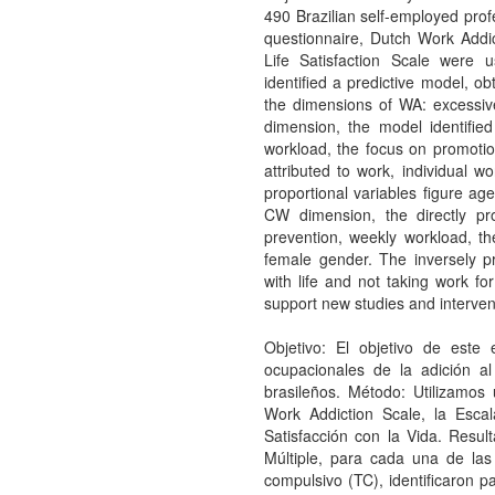
490 Brazilian self-employed pro
questionnaire, Dutch Work Addi
Life Satisfaction Scale were 
identified a predictive model, o
the dimensions of WA: excess
dimension, the model identified
workload, the focus on promotio
attributed to work, individual w
proportional variables figure ag
CW dimension, the directly pr
prevention, weekly workload, th
female gender. The inversely pr
with life and not taking work fo
support new studies and interven
Objetivo: El objetivo de este e
ocupacionales de la adición a
brasileños. Método: Utilizamos 
Work Addiction Scale, la Esca
Satisfacción con la Vida. Resul
Múltiple, para cada una de las
compulsivo (TC), identificaron p