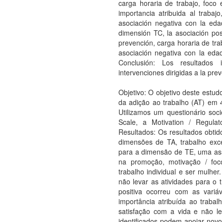
carga horaria de trabajo, foco 
importancia atribuida al trabaj
asociación negativa con la eda
dimensión TC, la asociación posi
prevención, carga horaria de trab
asociación negativa con la edad,
Conclusión: Los resultados 
intervenciones dirigidas a la pr
Objetivo: O objetivo deste estudo
da adição ao trabalho (AT) em 4
Utilizamos um questionário soc
Scale, a Motivation / Regulat
Resultados: Os resultados obti
dimensões de TA, trabalho exce
para a dimensão de TE, uma ass
na promoção, motivação / foco
trabalho individual e ser mulhe
não levar as atividades para o
positiva ocorreu com as variá
importância atribuída ao traba
satisfação com a vida e não le
identificados podem apoiar nov