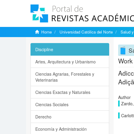
Home
Universidad Católica del Norte
Salud y
S
Discipline
Work 
Artes, Arquitectura y Urbanismo
Adicc
Ciencias Agrarias, Forestales y
Veterinarias
Adiçã
Ciencias Exactas y Naturales
Author
Zardo
Ciencias Sociales
Carlot
Derecho
Economía y Administración